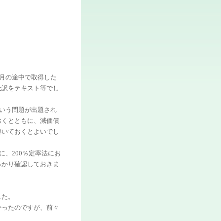
（月の途中で取得した
仕訳をテキスト等でし
という問題が出題され
おくとともに、減価償
解いておくとよいでし
に、200％定率法にお
っかり確認しておきま
した。
かったのですが、前々