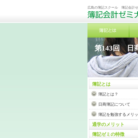
広島の簿記スクール 簿記会計
第143回 
簿記とは
簿記とは？
日商簿記について
簿記を勉強するメリ
通学のメリット
簿記ゼミの特徴