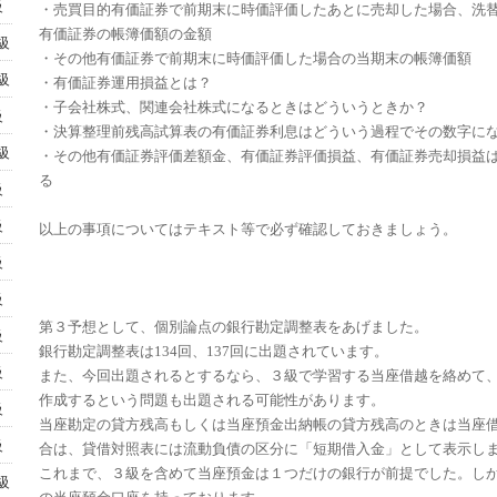
級
・売買目的有価証券で前期末に時価評価したあとに売却した場合、洗
有価証券の帳簿価額の金額
級
・その他有価証券で前期末に時価評価した場合の当期末の帳簿価額
級
・有価証券運用損益とは？
・子会社株式、関連会社株式になるときはどういうときか？
級
・決算整理前残高試算表の有価証券利息はどういう過程でその数字に
級
・その他有価証券評価差額金、有価証券評価損益、有価証券売却損益
る
級
級
以上の事項についてはテキスト等で必ず確認しておきましょう。
級
級
第３予想として、個別論点の銀行勘定調整表をあげました。
級
銀行勘定調整表は134回、137回に出題されています。
級
また、今回出題されるとするなら、３級で学習する当座借越を絡めて
作成するという問題も出題される可能性があります。
級
当座勘定の貸方残高もしくは当座預金出納帳の貸方残高のときは当座
級
合は、貸借対照表には流動負債の区分に「短期借入金」として表示し
これまで、３級を含めて当座預金は１つだけの銀行が前提でした。し
級