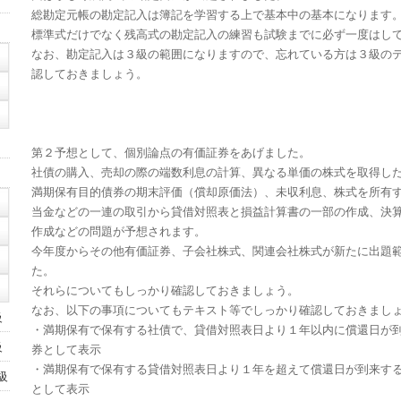
総勘定元帳の勘定記入は簿記を学習する上で基本中の基本になります
標準式だけでなく残高式の勘定記入の練習も試験までに必ず一度はし
なお、勘定記入は３級の範囲になりますので、忘れている方は３級の
認しておきましょう。
第２予想として、個別論点の有価証券をあげました。
社債の購入、売却の際の端数利息の計算、異なる単価の株式を取得し
由
満期保有目的債券の期末評価（償却原価法）、未収利息、株式を所有
当金などの一連の取引から貸借対照表と損益計算書の一部の作成、決
作成などの問題が予想されます。
今年度からその他有価証券、子会社株式、関連会社株式が新たに出題
た。
それらについてもしっかり確認しておきましょう。
なお、以下の事項についてもテキスト等でしっかり確認しておきまし
級
・満期保有で保有する社債で、貸借対照表日より１年以内に償還日が
級
券として表示
・満期保有で保有する貸借対照表日より１年を超えて償還日が到来す
級
として表示