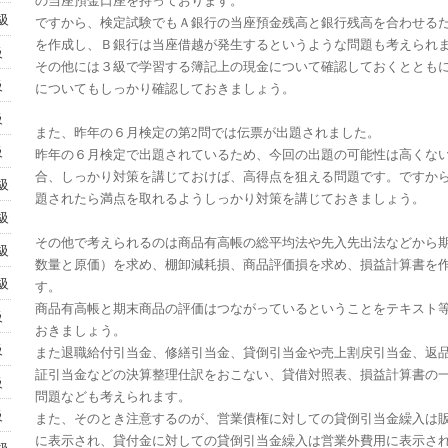
の当座預金口座を持っております。
級
ですから、検定試験でもＡ銀行の当座預金残高と銀行残高を合わせる
を作成し、Ｂ銀行は当座借越が発生するというような問題も考えられ
級
その他には３級で学習する簿記上の現金について確認しておくととも
級
についてもしっかり確認しておきましょう。
級
また、昨年の６月検定の第2問では伝票が出題されました。
級
昨年の６月検定で出題されているため、今回の出題の可能性は高くな
合、しっかり対策を講じておけば、高得点を狙える問題です。ですか
級
題されたら満点を取れるようしっかり対策を講じておきましょう。
級
その他で考えられるのは商品有高帳の総平均法や先入先出法などから
級
数量と原価）を求め、棚卸減耗損、商品評価損を求め、損益計算書を
級
す。
商品有高帳と期末商品の評価はつながっているということをテキスト
級
おきましょう。
級
また退職給付引当金、修繕引当金、貸倒引当金や売上割戻引当金、返
証引当金などの決算整理仕訳をおこない、貸借対照表、損益計算書の
級
問題なども考えられます。
級
また、そのとき注意するのが、営業債権に対しての貸倒引当金繰入は
に表示され、貸付金に対しての貸倒引当金繰入は営業外費用に表示さ