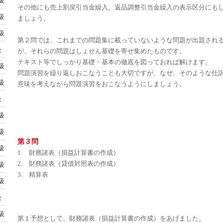
級
その他にも売上割戻引当金繰入、返品調整引当金繰入の表示区分にも
級
ましょう。
級
第２問では、これまでの問題集に載っていないような問題が出題され
級
が、それらの問題はしょせん基礎を寄せ集めたものです。
テキスト等でしっかり基礎・基本の徹底を図っておれば解けます。
級
問題演習を繰り返しおこなうことも大切ですが、なぜ、そのような仕
級
意味を考えながら問題演習をおこなうようにしましょう。
級
級
級
第３問
級
1. 財務諸表（損益計算書の作成）
2. 財務諸表（貸借対照表の作成）
級
3. 精算表
級
級
級
第１予想として、財務諸表（損益計算書の作成）をあげました。