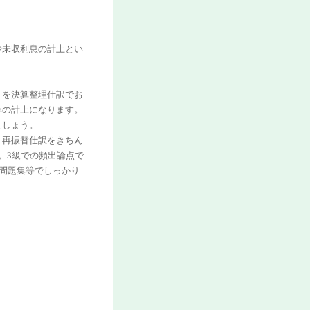
や未収利息の計上とい
」を決算整理仕訳でお
みの計上になります。
ましょう。
う再振替仕訳をきちん
。3級での頻出論点で
、問題集等でしっかり