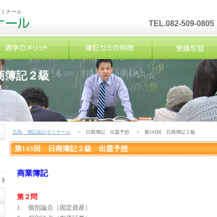
ゼミナール
TEL.082-509-0805
日商簿記２級
広島 簿記会計ゼミナール
> 日商簿記 出題予想
> 第143回 日商簿記２級
第143回 日商簿記２級 出題予想
商業簿記
ット
第２問
1. 個別論点（固定資産）