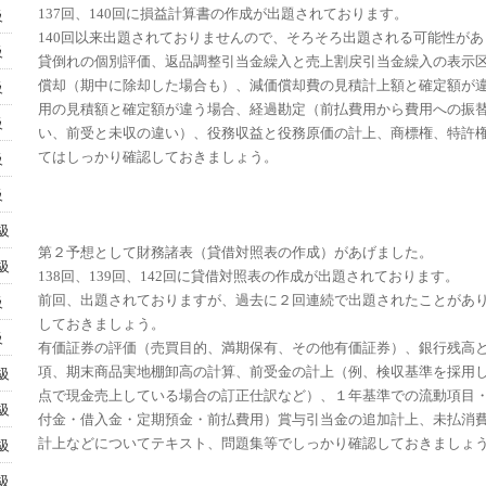
137回、140回に損益計算書の作成が出題されております。
級
140回以来出題されておりませんので、そろそろ出題される可能性があ
級
貸倒れの個別評価、返品調整引当金繰入と売上割戻引当金繰入の表示
償却（期中に除却した場合も）、減価償却費の見積計上額と確定額が
級
用の見積額と確定額が違う場合、経過勘定（前払費用から費用への振
級
い、前受と未収の違い）、役務収益と役務原価の計上、商標権、特許
てはしっかり確認しておきましょう。
級
級
級
第２予想として財務諸表（貸借対照表の作成）があげました。
級
138回、139回、142回に貸借対照表の作成が出題されております。
前回、出題されておりますが、過去に２回連続で出題されたことがあ
級
しておきましょう。
級
有価証券の評価（売買目的、満期保有、その他有価証券）、銀行残高
項、期末商品実地棚卸高の計算、前受金の計上（例、検収基準を採用
級
点で現金売上している場合の訂正仕訳など）、１年基準での流動項目
級
付金・借入金・定期預金・前払費用）賞与引当金の追加計上、未払消
計上などについてテキスト、問題集等でしっかり確認しておきましょ
級
級