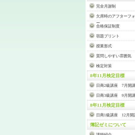
完全月謝制
欠席時のアフターフ
ー
合格保証制度
宿題プリント
授業形式
質問しやすい雰囲気
検定対策
8年11月検定目標
日商2級講座 7月開
日商3級講座 9月開
8年11月検定目標
日商1級講座 12月開
簿記ゼミについて
講師紹介