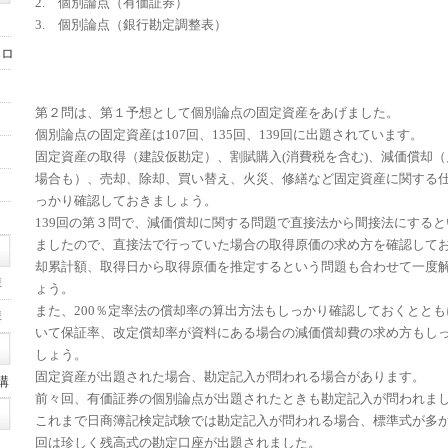
2. 個別論点（有価証券）
3. 個別論点（銀行勘定調整表）
ォロ
第２問は、第１予想として個別論点の固定資産をあげました。
個別論点の固定資産は107回、135回、139回に出題されています。
固定資産の取得（建設仮勘定）、割賦購入(消費税を含む)、減価償却
場合も）、売却、除却、買い替え、火災、修繕など固定資産に関する
っかり確認しておきましょう。
139回の第３問で、減価償却に関する問題で直接法から間接法にする
ましたので、直接法で行っていた場合の取得原価の求め方を確認して
却累計額、取得日から取得原価を推定するという問題も合わせて一度
講
ょう。
また、200％定率法の償却率の算出方法もしっかり確認しておくととも
講
いて保証率、改定償却率が資料にある場合の減価償却費の求め方もし
しょう。
固定資産が出題された場合、勘定記入が問われる場合があります。
講
前々回、有価証券の個別論点が出題されたときも勘定記入が問われま
これまで日商簿記検定試験では勘定記入が問われる場合、標準式が多
回は珍しく残高式の勘定口座が出題されました。