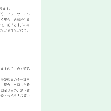
ります。
区分、ソフトウェアの
違う場合、退職給付費
替え、前払と未払の違
権など償却などについ
りますので、必ず確認
と帳簿残高の不一致事
して場合に出荷した時
・固定項目の分類（貸
費税・未払法人税等の
う