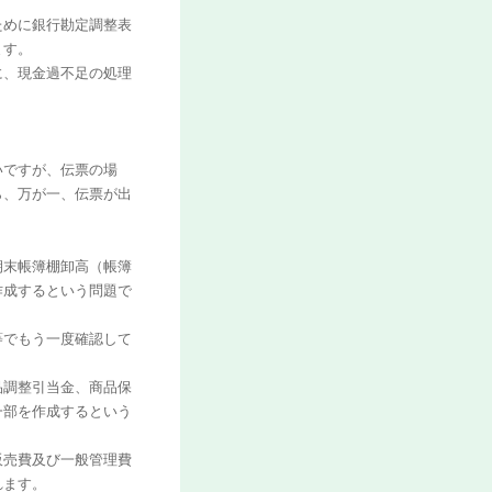
ために銀行勘定調整表
ます。
に、現金過不足の処理
いですが、伝票の場
ら、万が一、伝票が出
期末帳簿棚卸高（帳簿
作成するという問題で
等でもう一度確認して
品調整引当金、商品保
一部を作成するという
販売費及び一般管理費
れます。