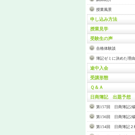
授業風景
申し込み方法
授業見学
受験生の声
合格体験談
簿記ゼミに決めた理
途中入会
受講形態
Ｑ＆Ａ
日商簿記 出題予想
第157回 日商簿記2
第156回 日商簿記2
第154回 日商簿記２