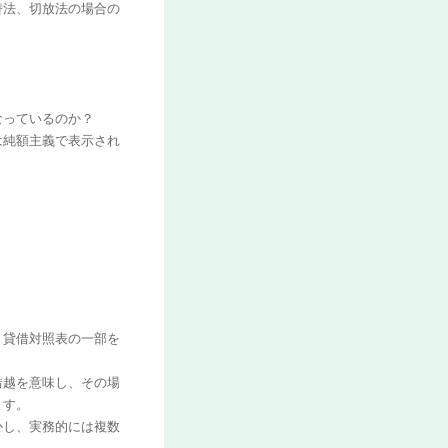
替法、切放法の場合の
なっているのか？
は純額主義で表示され
、貸借対照表の一部を
借越を意味し、その場
ます。
かし、実務的には複数