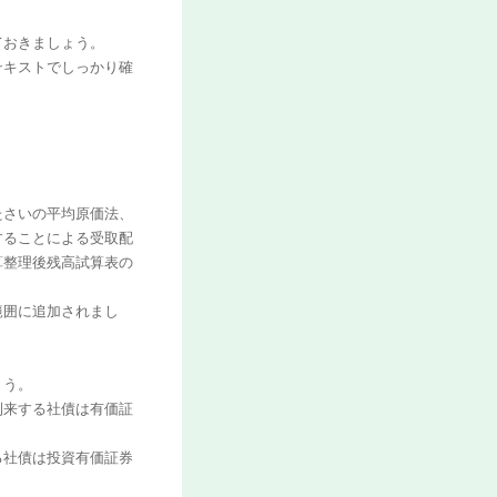
。
ておきましょう。
テキストでしっかり確
たさいの平均原価法、
することによる受取配
算整理後残高試算表の
範囲に追加されまし
ょう。
到来する社債は有価証
る社債は投資有価証券