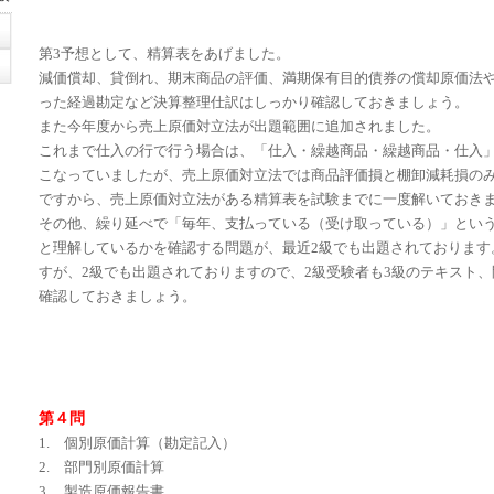
第3予想として、精算表をあげました。
減価償却、貸倒れ、期末商品の評価、満期保有目的債券の償却原価法
った経過勘定など決算整理仕訳はしっかり確認しておきましょう。
また今年度から売上原価対立法が出題範囲に追加されました。
これまで仕入の行で行う場合は、「仕入・繰越商品・繰越商品・仕入
こなっていましたが、売上原価対立法では商品評価損と棚卸減耗損の
ですから、売上原価対立法がある精算表を試験までに一度解いておき
その他、繰り延べで「毎年、支払っている（受け取っている）」とい
と理解しているかを確認する問題が、最近2級でも出題されております
すが、2級でも出題されておりますので、2級受験者も3級のテキスト
確認しておきましょう。
第４問
1. 個別原価計算（勘定記入）
2. 部門別原価計算
3. 製造原価報告書