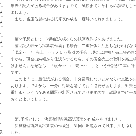
級
細表の記入がある場合がありますので、試験までにそれらの演習もし
級
ましょう。
また、当座借越のある試算表作成も一度解いておきましょう。
級
級
第２予想として、補助記入帳からの試算表作成をあげました。
級
補助記入帳から試算表作成する場合、二重仕訳に注意しなければな
級
「現金×× / 売上 ××」という取引の場合、現金出納帳と売上帳の
すから、現金出納帳から仕訳をするなら、その現金売上の取引を売上
級
けません。なぜなら、「現金×× / 売上×× 」という仕訳が二重に
級
です。
このように二重仕訳がある場合、十分留意しないとかなりの点数を
級
あります。ですから、十分に対策を講じておく必要があります。対策と
級
重仕訳がいくつかある問題が出題されておりますので、試験までに一度
おくとよいでしょう。
級
級
第3予想として、決算整理前残高試算表の作成をあげました。
級
決算整理前残高試算表の作成は、81回に出題されて以来、久しぶりに
級
した。