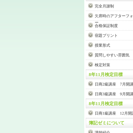
完全月謝制
欠席時のアフターフ
ー
合格保証制度
宿題プリント
授業形式
質問しやすい雰囲気
検定対策
8年11月検定目標
日商2級講座 7月開
日商3級講座 9月開
8年11月検定目標
日商1級講座 12月開
簿記ゼミについて
講師紹介