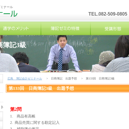
ゼミナール
TEL.082-509-0805
商簿記3級
広島 簿記会計ゼミナール
> 日商簿記 出題予想
> 第133回 日商簿記3級
第133回 日商簿記3級 出題予想
ット
第2問
1. 商品有高帳
2. 商品売買に関する勘定記入
3. 補助簿の推定