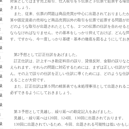
級
対策としてはまず売上取引、仕入取引を５伝票と３伝票で起票する場
きましょう。
級
また、従来、伝票の問題は商品売買が中心に出題されておりました
級
算や固定資産の売却など商品売買以外の取引を伝票で起票する問題が
どのような取引が出題されたとしても、２つの伝票の仕訳を合わせる
級
ならなければなりません。その基本をしっかり抑えておけば、どんな
級
す。ですから、今一度しっかり基礎・基本の徹底を図るようにしてお
級
第2予想として訂正仕訳をあげました。
級
訂正仕訳は、計上すべき勘定科目の誤り、貸借反対、金額の誤りな
級
えられます。それらの問題に対応するためには、まずは正しい仕訳が
ん。その上で誤りの仕訳を正しい仕訳に導くためには、どのような仕
級
えることが大切です。
級
また、訂正仕訳は第５問の精算表でも未処理事項として出題される
必ずできるようにしておきましょう。
級
級
第３予想として見越し、繰り延べの勘定記入をあげました。
級
見越し・繰り延べは120回、124回、130回に出題されております。
級
130回に出題されているため、今回、出題される可能性は低いかもし