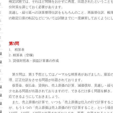
検定試験では、それほど間隔をおかずに再度、出題されたということ
級
分対策を講じておく必要があります。
級
見越し・繰り延べの決算整理仕訳をもちろんのこと、再振替仕訳、帳
の勘定口座の転記などについては試験までに一度練習しておくように
級
級
級
第5問
級
1. 精算表
級
2. 精算表（空欄）
3. 貸借対照表・損益計算書の作成
級
級
第５問は、第１予想としてはノーマルな精算表があげました。最近
級
理、訂正仕訳をさせる問題が出題されております。
仮受金、仮払金、貸倒れ、売上原価の計算、減価償却、見越し・繰
級
クセある問題が出題されておりますので、できるだけ多く問題を解き
級
応できるようにしておきましょう。
また、売上原価の計算で、いつも「売上原価は仕入の行で計算する
級
が、もう１つの「売上原価は売上原価の行で計算すること」という場
級