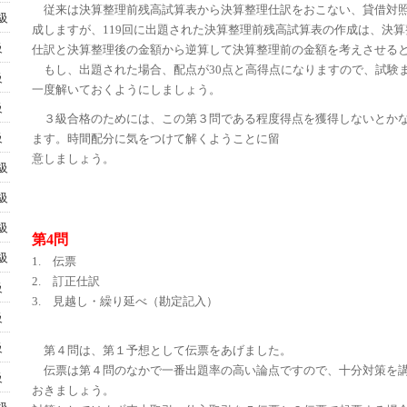
従来は決算整理前残高試算表から決算整理仕訳をおこない、貸借対
級
成しますが、119回に出題された決算整理前残高試算表の作成は、決
級
仕訳と決算整理後の金額から逆算して決算整理前の金額を考えさせる
もし、出題された場合、配点が30点と高得点になりますので、試験ま
級
一度解いておくようにしましょう。
級
３級合格のためには、この第３問である程度得点を獲得しないとか
級
ます。時間配分に気をつけて解くようことに留
意しましょう。
級
級
級
第4問
級
1. 伝票
2. 訂正仕訳
級
3. 見越し・繰り延べ（勘定記入）
級
級
第４問は、第１予想として伝票をあげました。
伝票は第４問のなかで一番出題率の高い論点ですので、十分対策を
級
おきましょう。