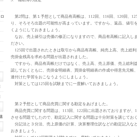
ォロ
第2問は、第１予想として商品有高帳は、112回、116回、120回、1
り、そろそろ出題の可能性が高まっています。ですから、返品、値引
くようにしておきましょう。
なお、売上値引は売価の修正になりますので、商品有高帳に記入し
ださい。
125回で出題されたときは取引から商品有高帳、純売上高、売上総利
売掛金残高を求める問題が出題されました。
ですから、商品有高帳だけではなく、売上高、売上原価、売上総利
認しておくともに、売掛金明細表、買掛金明細表の作成や得意先元帳
連付けた学習をおこなうようにしましょう。
対策としては125回を試験までに一度解いておきましょう。
講
講
第２予想として商品売買に関する勘定をあげました。
商品売買に関する問題は、113回、122回に出題されておりますが、1
講
させる問題でしたので、勘定記入に関する問題は十分対策を講じてお
分記法と３分法、売上原価の計算、決算整理仕訳などの勘定記入な
おきましょう。