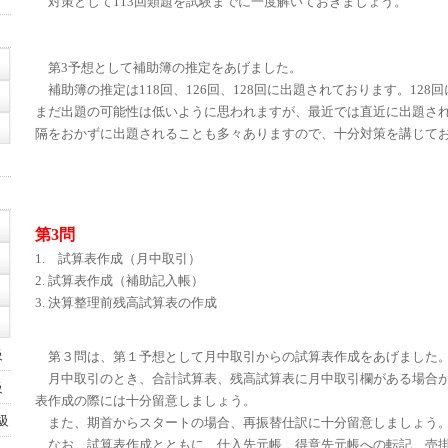
対策として113回類題を試験までに一度解いておきましょう。
第3予想として補助簿の推定をあげました。
補助簿の推定は118回、126回、128回に出題されております。128
まだ出題の可能性は低いように思われますが、最近では直近に出題さ
隔をおかずに出題されることも多々ありますので、十分対策を講じて
由
第3問
1. 試算表作成（月中取引）
2. 試算表作成（補助記入帳）
3. 決算整理前残高試算表の作成
級
第３問は、第１予想として月中取引からの試算表作成をあげました
月中取引のとき、合計試算表、残高試算表に月中取引欄がある場合
級
表作成の際には十分留意しましょう。
級
また、期首からスタートの場合、再振替仕訳に十分留意しましょう
なお、試算表作成とともに、仕入先元帳、得意先元帳への転記、売