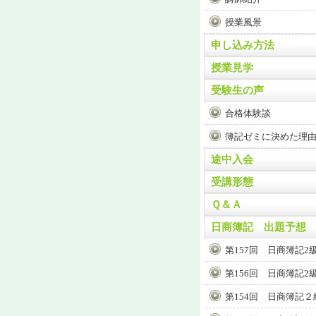
授業風景
申し込み方法
授業見学
受験生の声
合格体験談
簿記ゼミに決めた理
途中入会
受講形態
Ｑ＆Ａ
日商簿記 出題予想
第157回 日商簿記2
第156回 日商簿記2
第154回 日商簿記２