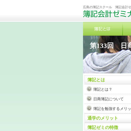
広島の簿記スクール 簿記会計
第133回 日
簿記とは
簿記とは？
日商簿記について
簿記を勉強するメリ
通学のメリット
簿記ゼミの特徴