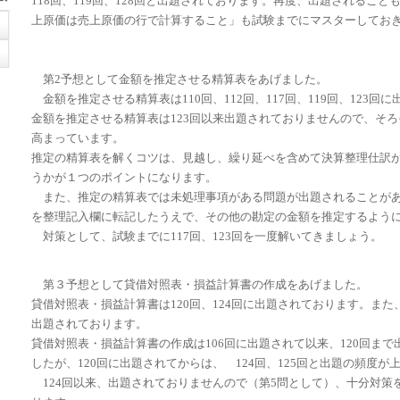
118回、119回、128回と出題されております。再度、出題されること
上原価は売上原価の行で計算すること」も試験までにマスターしてお
第2予想として金額を推定させる精算表をあげました。
金額を推定させる精算表は110回、112回、117回、119回、123回
金額を推定させる精算表は123回以来出題されておりませんので、そ
高まっています。
推定の精算表を解くコツは、見越し、繰り延べを含めて決算整理仕訳
うかが１つのポイントになります。
また、推定の精算表では未処理事項がある問題が出題されることが
を整理記入欄に転記したうえで、その他の勘定の金額を推定するよう
対策として、試験までに117回、123回を一度解いてきましょう。
第３予想として貸借対照表・損益計算書の作成をあげました。
貸借対照表・損益計算書は120回、124回に出題されております。また、
出題されております。
貸借対照表・損益計算書の作成は106回に出題されて以来、120回ま
したが、120回に出題されてからは、 124回、125回と出題の頻度が
124回以来、出題されておりませんので（第5問として）、十分対策