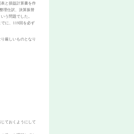
照表と損益計算書を作
算整理仕訳、決算振替
という問題でした。
でに、119回を必ず
なり厳しいものとなり
講じておくようにして