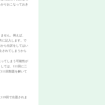
っかりおこなっておき
りません。例えば、
両方に記入します。で
帳から仕訳をしてはい
計上されてしまうから
失ってしまう可能性が
しては、111回に二
111回類題を解いて
119回で出題されま