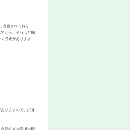
回に出題されており、
れてから、それほど間
おく必要があります。
。
がありますので、試算
。
掛金明細表や買掛金明