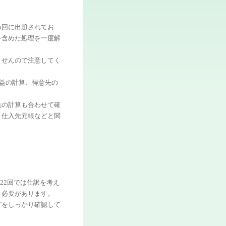
25回に出題されてお
を含めた処理を一度解
ませんので注意してく
益の計算、得意先の
益の計算も合わせて確
、仕入先元帳などと関
22回では仕訳を考え
く必要があります。
どをしっかり確認して